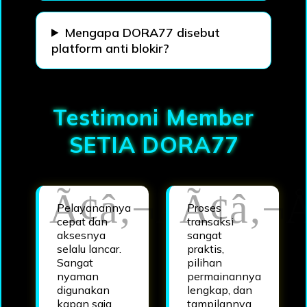
Mengapa DORA77 disebut
platform anti blokir?
Testimoni Member
SETIA DORA77
Pelayanannya
Proses
cepat dan
transaksi
aksesnya
sangat
selalu lancar.
praktis,
Sangat
pilihan
nyaman
permainannya
digunakan
lengkap, dan
kapan saja.
tampilannya