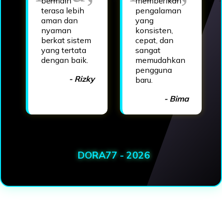
bermain
memberikan
terasa lebih
pengalaman
aman dan
yang
nyaman
konsisten,
berkat sistem
cepat, dan
yang tertata
sangat
dengan baik.
memudahkan
pengguna
- Rizky
baru.
- Bima
DORA77 - 2026