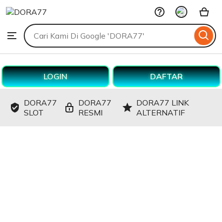
DORA77
Skip
to
Search
Browse
ontent
for
items
or
shops
LOGIN
DAFTAR
DORA77
DORA77
DORA77 LINK
SLOT
RESMI
ALTERNATIF